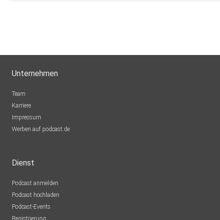
pbillich-zVVl
info-FJTZ
hcdees
Unternehmen
Hamburg
Team
newsletter_8-ewCA
Karriere
Impressum
jan.fischer.berlin
Werben auf podcast.de
info-S310
Dienst
Podcast anmelden
jim0murdoch-cx8n
Podcast hochladen
Podcast-Events
Registrierung