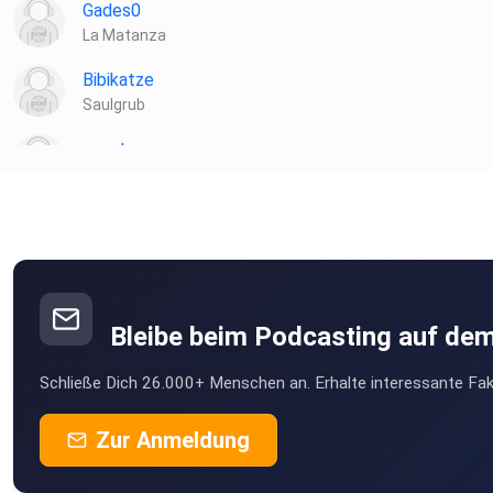
Gades0
La Matanza
Bibikatze
Saulgrub
mxwtue
Tübingen
WeStolz
Münster
Mandulita
Bleibe beim Podcasting auf de
Phineas
Schließe Dich 26.000+ Menschen an. Erhalte interessante Fak
rpinne-8X36
Zur Anmeldung