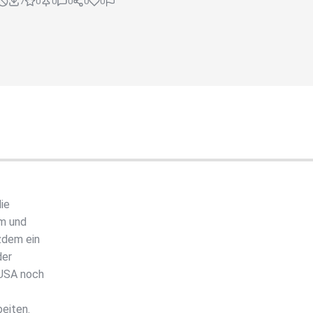
7
0
0
0
0
0
die
hm und
zdem ein
der
 USA noch
eiten.