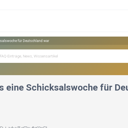
salswoche für Deutschland war
 eine Schicksalswoche für De