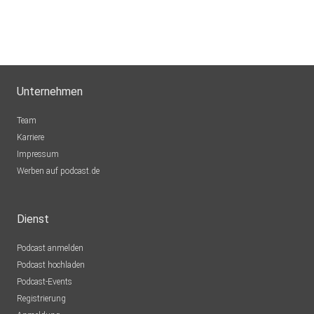
Bibikatze
Saulgrub
Bentley22222
Unternehmen
Spira
DagmarDagmar
Team
Münster
Karriere
Impressum
JudithClay64
Werben auf podcast.de
Waldenbuch
CatDoro
Dienst
Etzling
Podcast anmelden
olafthumm
Podcast hochladen
Podcast-Events
t3y8svab
Registrierung
Karlsruhe