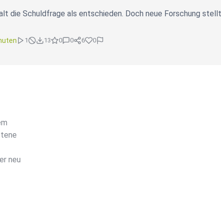
lt die Schuldfrage als entschieden. Doch neue Forschung stellt 
nuten
1
13
0
0
6
0
dem
ttene
er neu