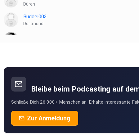
Düren
Buddel003
Dortmund
Lindhorster
Anhennemann
Hamburg
Hartibua
Kirchheim bei München
Bleibe beim Podcasting auf de
LotteWeimar
Schließe Dich 26.000+ Menschen an. Erhalte interessante Fak
Weimar
7mge5svo
Zur Anmeldung
Dortmund
Wattdenndattdenn