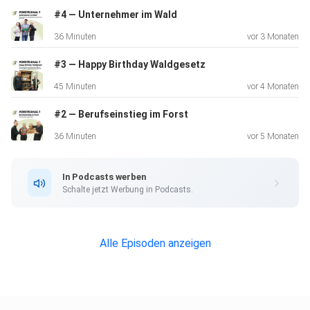
#4 — Unternehmer im Wald
Gäste: Martina Hobi, Jonas Stillhard
36 Minuten
vor 3 Monaten
#3 — Happy Birthday Waldgesetz
Host: Martina Stoop
45 Minuten
vor 4 Monaten
#2 — Berufseinstieg im Forst
Technik: David Zinck
36 Minuten
vor 5 Monaten
In Podcasts werben
Schalte jetzt Werbung in Podcasts.
Podcast vom Verband Schweizer Forstpersonal
Alle Episoden anzeigen