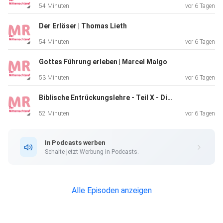
54 Minuten
vor 6 Tagen
der Glaube
aus dem Hören, das Hören aber durch das Wort Christi»
Der Erlöser | Thomas Lieth
(Römer
54 Minuten
vor 6 Tagen
10,17).
Gottes Führung erleben | Marcel Malgo
53 Minuten
vor 6 Tagen
Weitere Infos unter: https://www.mnr.ch/audio/
Biblische Entrückungslehre - Teil X - Die Hinwegnahme dessen, was noch aufhält | Norbert Lieth
52 Minuten
vor 6 Tagen
In Podcasts werben
Schalte jetzt Werbung in Podcasts.
Alle Episoden anzeigen