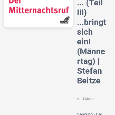
... (Teil
III)
...bringt
sich
ein!
(Männe
rtag) |
Stefan
Beitze
vor 1 Monat
Sendung «Der