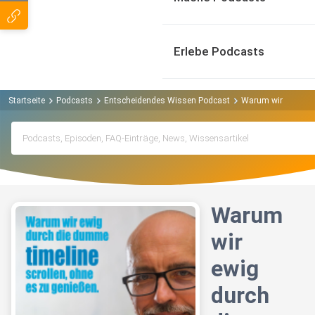
Erlebe Podcasts
Startseite
Podcasts
Entscheidendes Wissen Podcast
Warum wir ewig durc
Warum
wir
ewig
durch