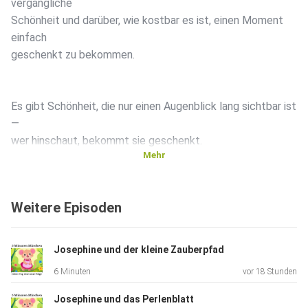
vergängliche
Schönheit und darüber, wie kostbar es ist, einen Moment
einfach
geschenkt zu bekommen.
Es gibt Schönheit, die nur einen Augenblick lang sichtbar ist
—
wer hinschaut, bekommt sie geschenkt.
Mehr
Wenn dir der Tanz der Tropfen gefallen hat, lass einen
Weitere Episoden
Daumen
da.
Folge dem Kanal für jede neue Morgengeschichte.
Josephine und der kleine Zauberpfad
Welcher Moment heute war zu schön, um ihn zu
6 Minuten
vor 18 Stunden
verpassen?
Josephine und das Perlenblatt