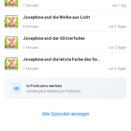
7 Minuten
vor 1 Tag
#GuteNachtGeschichte #Josephine #RegenUndPfützen
#Achtsamkeit
Josephine und die Wolke aus Licht ️️
#Kindermärchen #Einschlafgeschichte #Sommermorgen
6 Minuten
vor 2 Tagen
#5MinutenMärchen
Josephine und der Glitzerfaden ️
7 Minuten
vor 3 Tagen
Josephine und die letzte Farbe des Sommers
7 Minuten
vor 4 Tagen
In Podcasts werben
Schalte jetzt Werbung in Podcasts.
Alle Episoden anzeigen