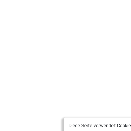
lel7d95u
ralf.k-h.krueger-igQe
PodcastProjekt2026
Iske
kwilrhec
Fepe
seelka75
Diese Seite verwendet Cookies