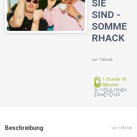
SIE
SIND -
SOMME
RHACK
vor 1 Monat
1 Stunde 18
Minuten
11
103
0
0
1
1
Beschreibung
vor 1 Monat