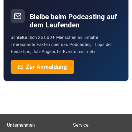
JoshTheSophisticated
Luzern
Bleibe beim Podcasting auf
LotteWeimar
dem Laufenden
Weimar
Schließe Dich 26.000+ Menschen an. Erhalte
limaged
interessante Fakten über das Podcasting, Tipps der
Stockerau
Redaktion, Job-Angebote, Events und mehr.
Hank26
Zur Anmeldung
Hude
Glenntheman
Köln
StefanD
Herzogenrath
emzet
Weilm
Unternehmen
Service