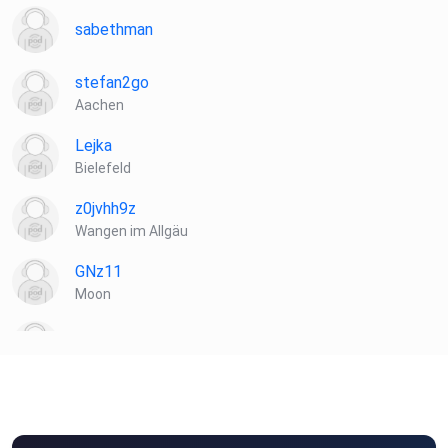
sabethman
stefan2go
Aachen
Lejka
Bielefeld
z0jvhh9z
Wangen im Allgäu
GNz11
Moon
Dauersitzer
Inge56677
Moers