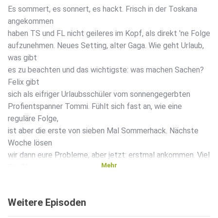
Es sommert, es sonnert, es hackt. Frisch in der Toskana
angekommen
haben TS und FL nicht geileres im Kopf, als direkt 'ne Folge
aufzunehmen. Neues Setting, alter Gaga. Wie geht Urlaub,
was gibt
es zu beachten und das wichtigste: was machen Sachen?
Felix gibt
sich als eifriger Urlaubsschüler vom sonnengegerbten
Profientspanner Tommi. Fühlt sich fast an, wie eine
reguläre Folge,
ist aber die erste von sieben Mal Sommerhack. Nächste
Woche lösen
wir dann eure Probleme, aber jetzt: erstmal ankommen. Viel
Mehr
Spaß!
Jetzt live shoppen bei eBay Live. Learn more about your ad
choices.
Weitere Episoden
Visit podcastchoices.com/adchoices