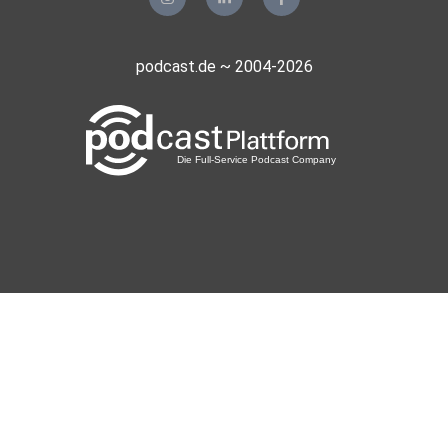
Hamburg
bo5ua8km
podcast.de ~ 2004-2026
Troisdorf
lyv1vzgv
München
Schtiffler
Stade
05uweee0
SasiBi93
qsh6bcym
gakjd882