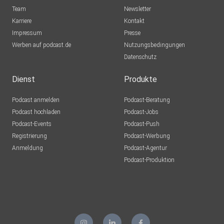
IntoEternity
Team
Newsletter
Görlitz
Karriere
Kontakt
Impressum
rokhan
Presse
Werben auf podcast.de
Gersthofen
Nutzungsbedingungen
Datenschutz
fiqaljls
Bad Orb
Dienst
Produkte
Laas
Podcast anmelden
Podcast-Beratung
Haltern am See
Podcast hochladen
Podcast-Jobs
Podcast-Events
Podcast-Push
andmx
Registrierung
Podcast-Werbung
Wien
Anmeldung
Podcast-Agentur
HansBaum
Podcast-Produktion
Bonn
061177
Bad Kreuznach
michasellfish