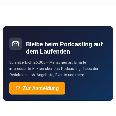
roteTara
Aachen
Norbertmauz
Pfullingen
HeinzBoettjer
Bremen
Bleibe beim Podcasting auf
Turkan
dem Laufenden
Köln
Schließe Dich 26.000+ Menschen an. Erhalte
Erdmaennchen
interessante Fakten über das Podcasting, Tipps der
Göttingen
Redaktion, Job-Angebote, Events und mehr.
KaeptnBlaubaer99
Zur Anmeldung
Stuttgart
vy00ha7d
Hykeee