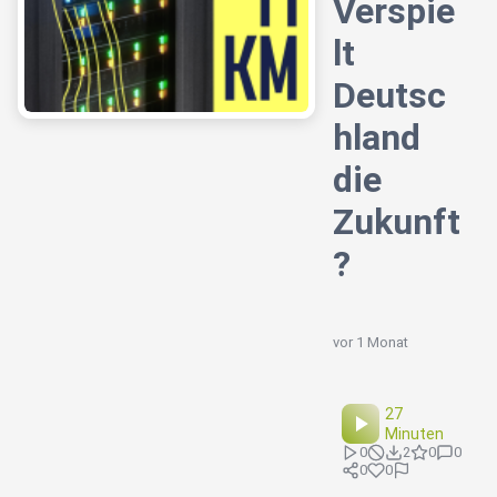
Verspie
lt
Deutsc
hland
die
Zukunft
?
vor 1 Monat
27
Minuten
0
2
0
0
0
0