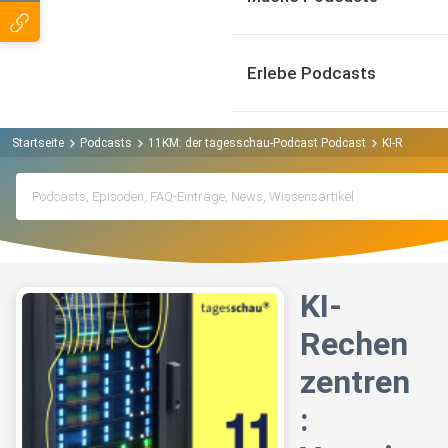
Erlebe Podcasts
Startseite
Podcasts
11KM: der tagesschau-Podcast Podcast
KI-Rechenze
KI-
Rechen
zentren
: