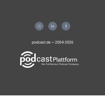
Dortmund
pawlow
wolfratshausen
Florian85
Rostock
Maro68
podcast.de ~ 2004-2026
Frankfurt am Main
Alinas07
Hamburg
Fliesstal
Berlin
Doytol
Marokkko
realmblv3