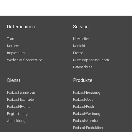
Bocholt
Mexkey
Nein
Unternehmen
Service
sporty1121
Team
Newsletter
Warum
Karriere
Kontakt
Impressum
Axolotll
Presse
Werben auf podcast.de
München
Nutzungsbedingungen
Datenschutz
atzebauer
Höchstadt
Dienst
Produkte
KaMu1921
Podcast anmelden
Podcast-Beratung
München
Podcast hochladen
Podcast-Jobs
Podcast-Events
Podcast-Push
Einstein1966
Registrierung
Podcast-Werbung
berlin
Anmeldung
Podcast-Agentur
adelmensur
Podcast-Produktion