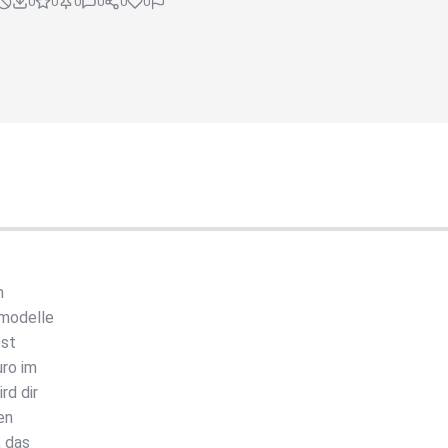
0
0
0
0
0
0
h
rmodelle
bst
uro im
rd dir
en
, das