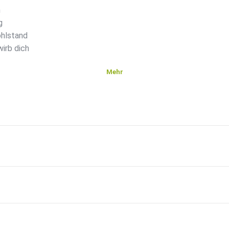
n
g
ohlstand
irb dich
Mehr
m an meinem
ar Folge