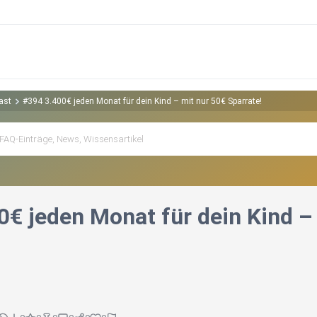
ast
#394 3.400€ jeden Monat für dein Kind – mit nur 50€ Sparrate!
0€ jeden Monat für dein Kind – 