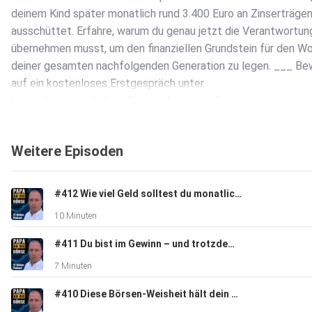
deinem Kind später monatlich rund 3.400 Euro an Zinserträge
ausschüttet. Erfahre, warum du genau jetzt die Verantwortun
übernehmen musst, um den finanziellen Grundstein für den W
deiner gesamten nachfolgenden Generation zu legen. ___ Bew
auf ein kostenloses Erstgespräch unter
https://www.markohaselboeck.de/termin Starte mit deinen
Aktiendepots: https://markohaselboeck.de/investment Nim
kostenlosen Webinar teil: https://markohaselboeck.de/webin
Weitere Episoden
und schreibe mir auf Instagram unter
https://www.instagram.com/marko_haselboeck/
#412 Wie viel Geld solltest du monatlich in Aktien investieren? Die ehrliche Antwort
10 Minuten
#411 Du bist im Gewinn – und trotzdem schlecht investiert
7 Minuten
#410 Diese Börsen-Weisheit hält dein Depot klein