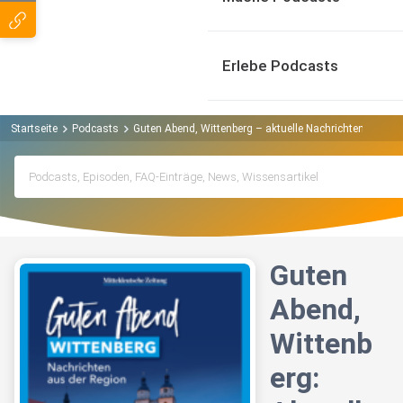
Erlebe Podcasts
Startseite
Podcasts
Guten Abend, Wittenberg – aktuelle Nachrichten Podcas
Guten
Abend,
Wittenb
erg: