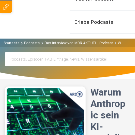
Erlebe Podcasts
Startseite
Podcasts
Das Interview von MDR AKTUELL Podcast
Warum Anth
Warum
Anthrop
ic sein
KI-