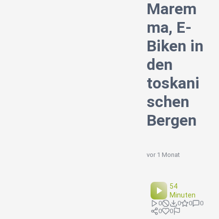
Marem
ma, E-
Biken in
den
toskani
schen
Bergen
vor 1 Monat
54
Minuten
0
0
0
0
0
0