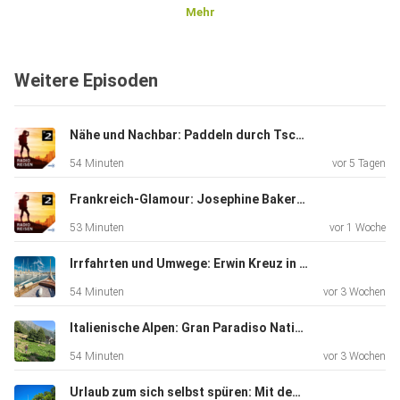
Mehr
Weitere Episoden
Nähe und Nachbar: Paddeln durch Tschechien auf der Moldau, Podcast-Tipp Kontinental-Platten, Lauschtour in Schwaben
54 Minuten
vor 5 Tagen
Frankreich-Glamour: Josephine Bakers Chateau des Milandes, Lieblingsinsel Korsika, Villa Ephrussi de Rothschild an der Côte d’Azur
53 Minuten
vor 1 Woche
Irrfahrten und Umwege: Erwin Kreuz in Bangor, Autor Philipp Laage “Travel is broken”, auf den Spuren der Odyssee im Mittelmeer
54 Minuten
vor 3 Wochen
Italienische Alpen: Gran Paradiso Nationalpark, Alpenüberquerung mit den Bergfreundinnen, Pizza und Pasta
54 Minuten
vor 3 Wochen
Urlaub zum sich selbst spüren: Mit dem Motorrad durch Alabama, nebeliger Wald am Appalachian Trail, Alpenüberquerung mit den Bergfreundinnen