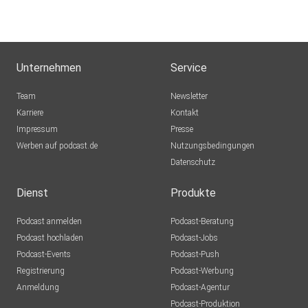
Unternehmen
Service
Team
Newsletter
Karriere
Kontakt
Impressum
Presse
Werben auf podcast.de
Nutzungsbedingungen
Datenschutz
Dienst
Produkte
Podcast anmelden
Podcast-Beratung
Podcast hochladen
Podcast-Jobs
Podcast-Events
Podcast-Push
Registrierung
Podcast-Werbung
Anmeldung
Podcast-Agentur
Podcast-Produktion