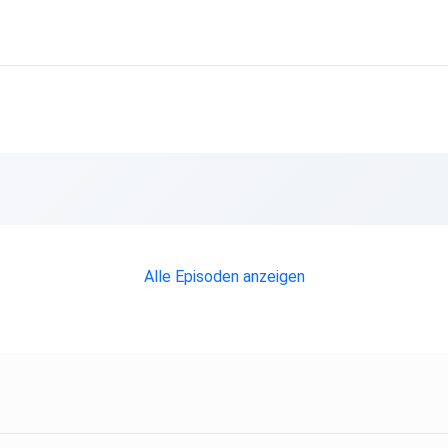
r!
,
WM
rn
Alle Episoden anzeigen
d was