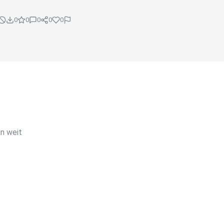
0
0
0
0
0
nn weit