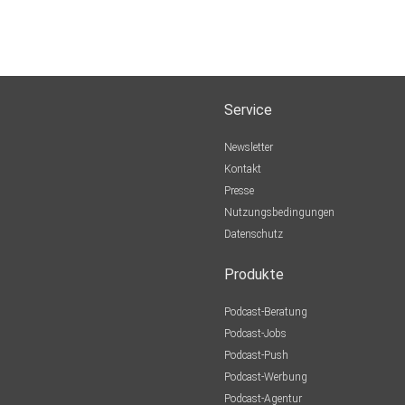
Service
Newsletter
Kontakt
Presse
Nutzungsbedingungen
Datenschutz
Produkte
Podcast-Beratung
Podcast-Jobs
Podcast-Push
Podcast-Werbung
Podcast-Agentur