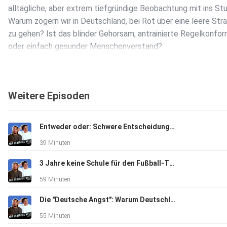
alltägliche, aber extrem tiefgründige Beobachtung mit ins Stu
Warum zögern wir in Deutschland, bei Rot über eine leere Str
zu gehen? Ist das blinder Gehorsam, antrainierte Regelkonfor
oder einfach gesunder Menschenverstand?
Weitere Episoden
Daraus entwickelt sich ein hitziger Culture Clash über Südkore
Entweder oder: Schwere Entscheidungen | Folge #132
Dort bleibt man mittlerweile an Ampeln stehen, weil das Land
39 Minuten
unzähligen Überwachungskameras (CCTVs) gepflastert ist. Ini
Jong debattieren die harte moralische Grenze: Tauschen wir 
3 Jahre keine Schule für den Fußball-Traum: Jus verrückte Weltreise! ️ | Folge #131
Privatsphäre gegen absolute Sicherheit ein?
59 Minuten
Die "Deutsche Angst": Warum Deutschland den Anschluss an die Welt verliert | #130 K-Pod
55 Minuten