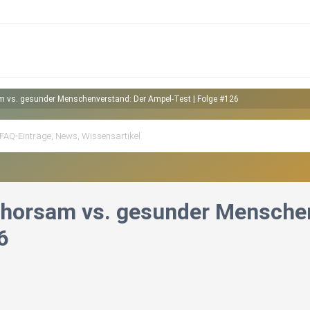
m vs. gesunder Menschenverstand: Der Ampel-Test | Folge #126
ehorsam vs. gesunder Menschen
6