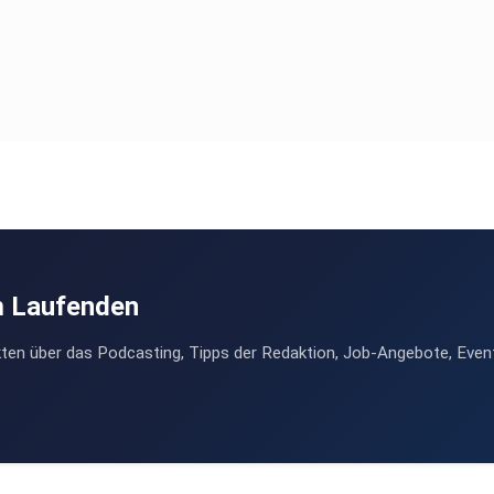
ord)
m Laufenden
ten über das Podcasting, Tipps der Redaktion, Job-Angebote, Even
rea
Deutsch