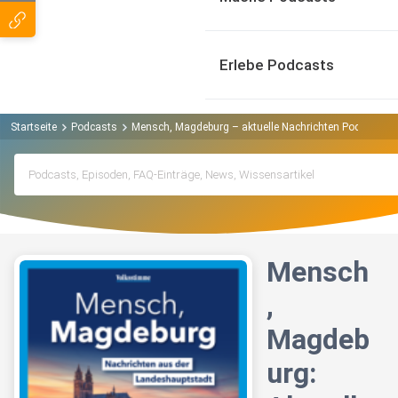
Erlebe Podcasts
Startseite
Podcasts
Mensch, Magdeburg – aktuelle Nachrichten Podcast
Mensch
,
Magdeb
urg: