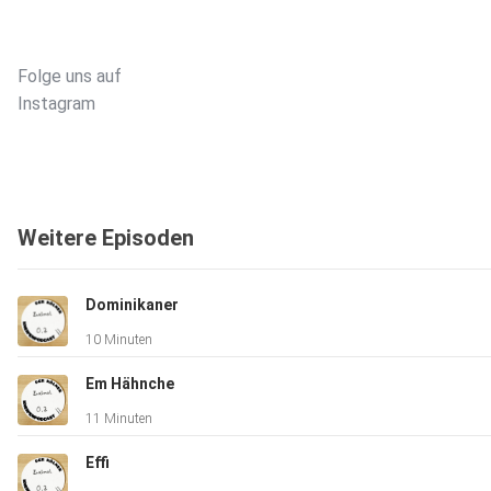
Folge uns auf
⁠⁠⁠⁠⁠⁠⁠⁠⁠⁠⁠⁠⁠⁠⁠⁠⁠⁠⁠⁠⁠⁠⁠⁠⁠⁠⁠⁠⁠⁠⁠⁠Instagram⁠⁠⁠⁠⁠⁠⁠⁠⁠⁠⁠⁠⁠⁠⁠⁠⁠⁠⁠⁠⁠⁠⁠⁠⁠⁠⁠⁠⁠⁠⁠⁠
Hier geht's zu unserer
⁠⁠⁠⁠⁠⁠⁠⁠⁠⁠⁠⁠⁠⁠⁠⁠⁠⁠⁠⁠⁠⁠⁠⁠⁠⁠⁠⁠⁠⁠⁠⁠⁠⁠Webseite⁠⁠⁠⁠⁠⁠⁠⁠⁠⁠⁠⁠⁠⁠⁠⁠⁠⁠⁠⁠⁠⁠⁠⁠⁠⁠⁠⁠⁠⁠⁠⁠⁠⁠
Weitere Episoden
Dominikaner
10 Minuten
Em Hähnche
11 Minuten
Effi