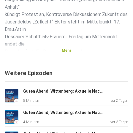
Anhalt“
kündigt Protest an, Kontroverse Diskussionen: Zukunft des
Jugendclubs „Zuflucht“ Elster steht im Mittelpunkt, 17.
Brau.Art in
Dessauer Schultheiß-Brauerei: Freitag um Mitternacht
endet die
Mehr
Bewerberfrist, Ein Reh, ein Hirsch und eine
Wildschweinrotte - Drei
Wildunfälle beschäftigen die Polizei in Dessau-Roßlau,
Weitere Episoden
Zwischen
Lagerleben und Umzug: Pratauer steuern bäuerliche Note
bei, Auf
Guten Abend, Wittenberg: Aktuelle Nachrichten vom 05.08.2026, erstellt mit KI-Unterstützung
selbst gebautem Spielfeld - Erstes Beachvolleyballturnier
5 Minuten
vor 2 Tagen
steht an,
Im WM-Fieber: Bürgermeister aus Annaburg, Jessen und
Guten Abend, Wittenberg: Aktuelle Nachrichten vom 04.08.2026, erstellt mit KI-Unterstützung
Zahna-Elster
4 Minuten
vor 3 Tagen
drücken Deutschland die Daumen.