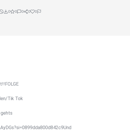
0
0
0
0
0
ät!!FOLGE
len/Tik Tok
 gehts
CunAyDGs?si=0899dda800d842c9Und