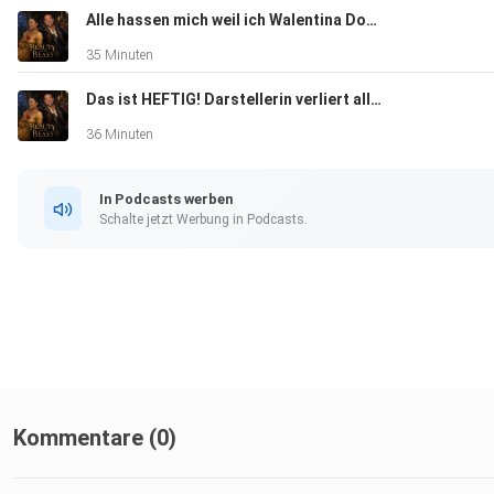
Alle hassen mich weil ich Walentina Doronina eine Plattform gebe 🫣
35 Minuten
Das ist HEFTIG! Darstellerin verliert alles bei Love Scam Betrug AMORE UNTER PALMEN | Yvonne Mouhlen
36 Minuten
In Podcasts werben
Schalte jetzt Werbung in Podcasts.
Kommentare (0)