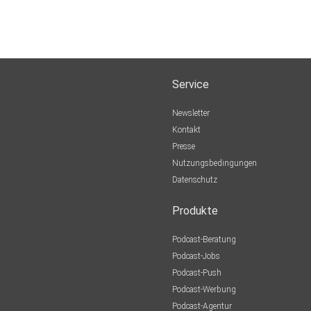
Service
Newsletter
Kontakt
Presse
Nutzungsbedingungen
Datenschutz
Produkte
Podcast-Beratung
Podcast-Jobs
Podcast-Push
Podcast-Werbung
Podcast-Agentur