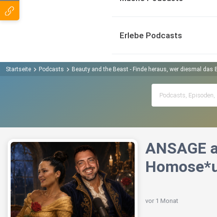
Erlebe Podcasts
Startseite
Podcasts
Beauty and the Beast - Finde heraus, wer diesmal das 
ANSAGE an
Homose*ual
vor 1 Monat