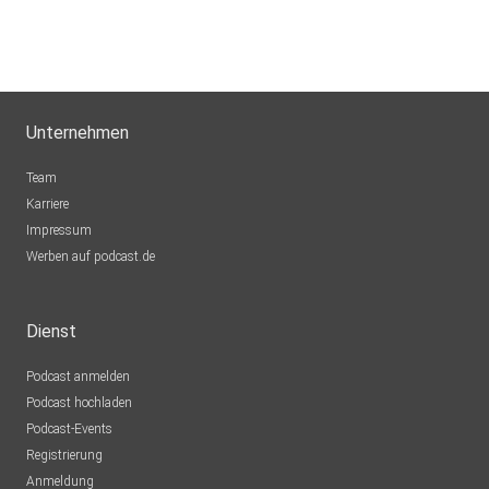
Unternehmen
Team
Karriere
Impressum
Werben auf podcast.de
Dienst
Podcast anmelden
Podcast hochladen
Podcast-Events
Registrierung
Anmeldung