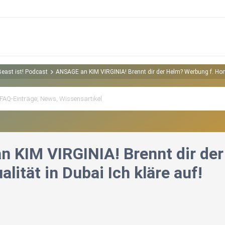
Beast ist! Podcast
ANSAGE an KIM VIRGINIA! Brennt dir der Helm? Werbung f. Homo
 KIM VIRGINIA! Brennt dir der
ität in Dubai Ich kläre auf!