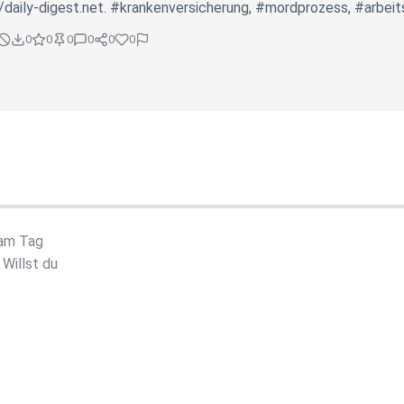
/daily-digest.net. #krankenversicherung, #mordprozess, #arbeits
0
0
0
0
0
0
 am Tag
Willst du