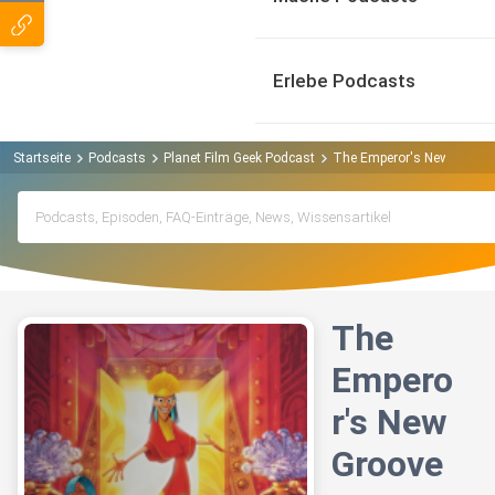
Erlebe Podcasts
Startseite
Podcasts
Planet Film Geek Podcast
The Emperor's New Groove 
The
Empero
r's New
Groove