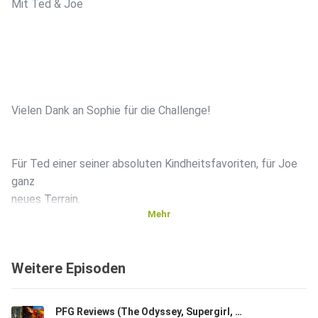
Mit Ted & Joe
Vielen Dank an Sophie für die Challenge!
Für Ted einer seiner absoluten Kindheitsfavoriten, für Joe
ganz
neues Terrain.
Mehr
Wir besprechen: THE EMPEROR'S NEW GROOVE / EIN
Weitere Episoden
KÖNIGREICH
FÜR EIN LAMA!
PFG Reviews (The Odyssey, Supergirl, The Invite)