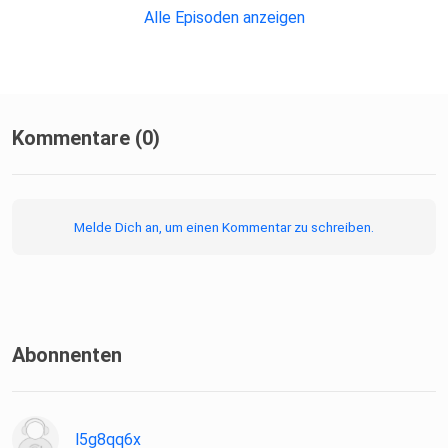
Alle Episoden anzeigen
planetfilmgeek@gmail.com
Kommentare (0)
Melde Dich an, um einen Kommentar zu schreiben.
letterboxd.com/movieschmidt
letterboxd.com/tadici
Abonnenten
letterboxd.com/lukepfg
l5g8qq6x