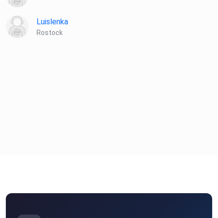
letterboxd.com/ninjastein
Luislenka
Rostock
Poster zu "The Emperor's New Groove" 2001 Walt Disney
Studios
Motion Pictures Germany