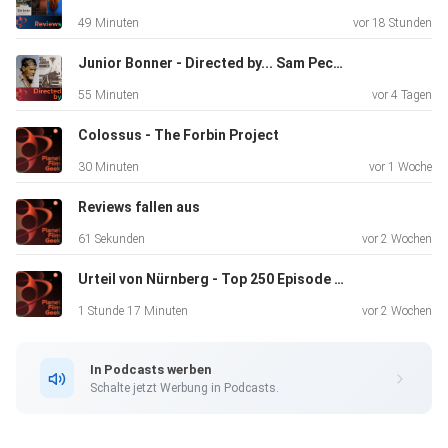
49 Minuten
vor 18 Stunden
Viel Spaß!
Junior Bonner - Directed by... Sam Peckinpah, Episode 7
55 Minuten
vor 4 Tagen
Colossus - The Forbin Project
30 Minuten
vor 1 Woche
www.planetfilmgeek.com
Reviews fallen aus
61 Sekunden
vor 2 Wochen
Urteil von Nürnberg - Top 250 Episode 131
1 Stunde 17 Minuten
vor 2 Wochen
facebook.com/PlanetFilmGeek
In Podcasts werben
Schalte jetzt Werbung in Podcasts.
instagram.com/planetfilmgeek