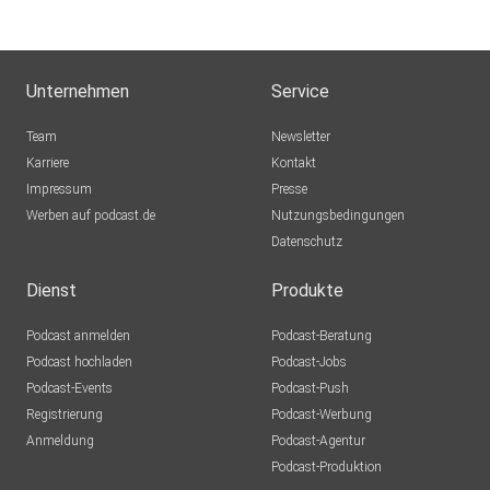
Unternehmen
Service
Team
Newsletter
Karriere
Kontakt
Impressum
Presse
Werben auf podcast.de
Nutzungsbedingungen
Datenschutz
Dienst
Produkte
Podcast anmelden
Podcast-Beratung
Podcast hochladen
Podcast-Jobs
Podcast-Events
Podcast-Push
Registrierung
Podcast-Werbung
Anmeldung
Podcast-Agentur
Podcast-Produktion