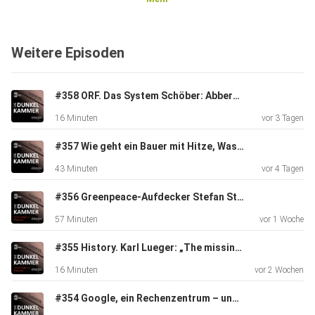
sind nicht rechtskräftig. // Die Dunkelkammer ist ein Stück
Pressefreiheit. Unabhängigen Journalismus kannst Du mit
einer Mitgliedschaft via Steady unterstützen
Weitere Episoden
https://steady.page/de/die-dunkelkammer/about Vielen
Dank!
Michael Nikbakhsh im Namen des Dunkelkammer-Teams
#358 ORF. Das System Schöber: Abberufen
16 Minuten
vor 3 Tagen
#357 Wie geht ein Bauer mit Hitze, Wassernot, Ernteausfällen um?
43 Minuten
vor 4 Tagen
#356 Greenpeace-Aufdecker Stefan Stadler über den burgenländischen Asbest-Skandal
57 Minuten
vor 1 Woche
#355 History. Karl Lueger: „The missing image“
16 Minuten
vor 2 Wochen
#354 Google, ein Rechenzentrum – und (keine) Politik