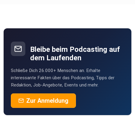
Hall In tirol
ctbve0sz
bilhaboom
Hamburg
Bleibe beim Podcasting auf
Moth355
dem Laufenden
Wien
Schließe Dich 26.000+ Menschen an. Erhalte
guenterpracher
interessante Fakten über das Podcasting, Tipps der
Redaktion, Job-Angebote, Events und mehr.
richard.pirolt
Zur Anmeldung