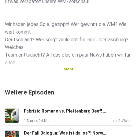
Etwas verspätet unsere WM-Vorschau!
Wir haben jedes Spiel getippt! Wer gewinnt die WM? Wie
weit kommt
Deutschland? Wer sorgt vielleicht für eine Überraschung?
Welches
Team enttäuscht? All das plus ein paar News haben wir für
euch
Mehr
parat!
Weitere Episoden
Instagram:
http://www.instagram.com/die_0_muss_stehen/
Fabrizio Romano vs. Plettenberg Beef! Chelsea wilde Transfers! Klopp ist Bundestrainer! Sommerloch #1
1 Stunde 24 Minuten
vor 1 Woche
Kicktipp: https://www.kicktipp.de/die0mussstehenbuli
Der Fall Balogun: Was ist da los?! Norwegen schmeißt Brasilien raus! Spurs splashen Money! Der WM-Podcast #4