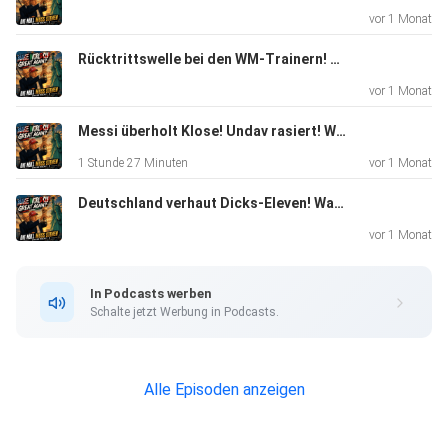
vor 1 Monat
Rücktrittswelle bei den WM-Trainern! Kloppo als Bundestrainer? AC Milan mit Rekordtransfer! Der WM-Podcast #3
vor 1 Monat
Messi überholt Klose! Undav rasiert! Was ist mit CR7, Türkei und Belgien los? WM-Podcast Folge 2
1 Stunde 27 Minuten
vor 1 Monat
Deutschland verhaut Dicks-Eleven! Was machen Spanien und Belgien da? TunesienTrainer muss die Koffer packen! Der WM-Podcast #1
vor 1 Monat
In Podcasts werben
Schalte jetzt Werbung in Podcasts.
Alle Episoden anzeigen