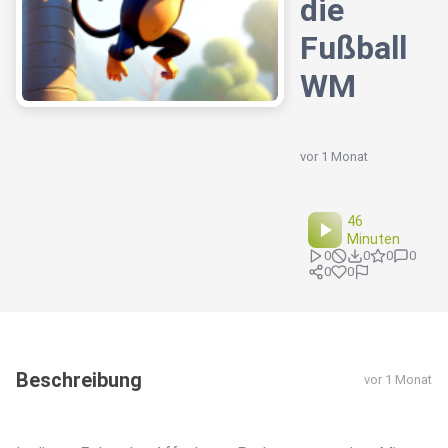
die
Fußball
WM
vor 1 Monat
46
Minuten
0
0
0
0
0
0
Beschreibung
vor 1 Monat