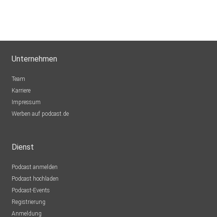
Unternehmen
Team
Karriere
Impressum
Werben auf podcast.de
Dienst
Podcast anmelden
Podcast hochladen
Podcast-Events
Registrierung
Anmeldung