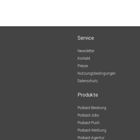
Service
Newsletter
Kontakt
Presse
Nutzungsbedingungen
Datenschutz
Produkte
Podcast-Beratung
Podcast-Jobs
Podcast-Push
Podcast-Werbung
Podcast-Agentur