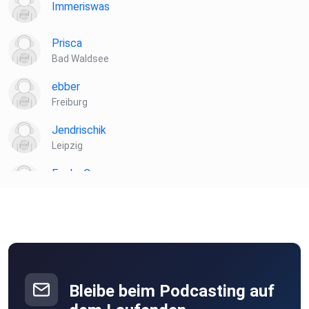
Immeriswas
Prisca
Bad Waldsee
ebber
Freiburg
Jendrischik
Leipzig
EvelynCoco
Baar-Ebenhausen
28Clau
Fohren-Linden
DustyPlains
Berlin
Bleibe beim Podcasting auf