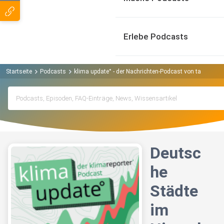
Erlebe Podcasts
Startseite
Podcasts
klima update° - der Nachrichten-Podcast von taz und k
Deutsc
he
Städte
im