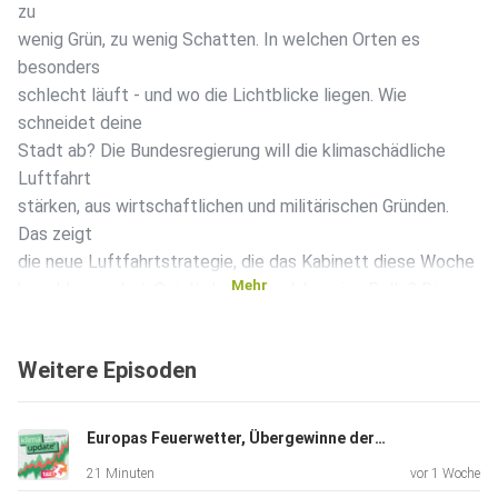
zu
wenig Grün, zu wenig Schatten. In welchen Orten es
besonders
schlecht läuft - und wo die Lichtblicke liegen. Wie
schneidet deine
Stadt ab? Die Bundesregierung will die klimaschädliche
Luftfahrt
stärken, aus wirtschaftlichen und militärischen Gründen.
Das zeigt
die neue Luftfahrtstrategie, die das Kabinett diese Woche
Mehr
beschlossen hat. Spielt das Klima dabei eine Rolle? Die
Erde
erhitzt sich nicht nur - der Prozess beschleunigt sich auch
Weitere Episoden
noch.
Das zeigen die Indicators of Global Climate Change, die
Wissenschaftler*innen jährlich aktualisieren. -- Das klima
Europas Feuerwetter, Übergewinne der Öl-Multis, Recht auf Reparatur
update°
21 Minuten
vor 1 Woche
wird jede Woche von Spender:innen unterstützt. Wenn auch