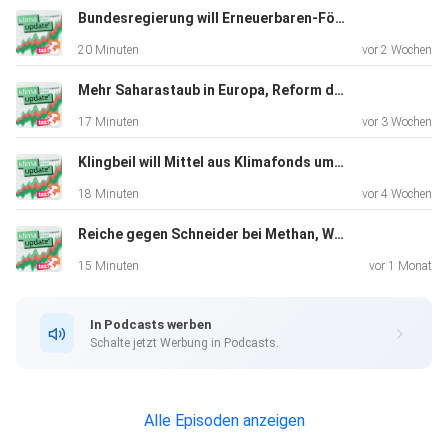
du dazu
Bundesregierung will Erneuerbaren-Förderung ändern, Reform des Emissionshandels, Klimawandel verursacht Korallenbleichen
beitragen willst, geht das HIER
20 Minuten
vor 2 Wochen
https://www.verein-klimawissen.de/spenden. Wir danken
hier und
Mehr Saharastaub in Europa, Reform des Heizungsgesetzes, gesundes Essen fürs Klima
jetzt - aber auch noch mal namentlich im Podcast
17 Minuten
vor 3 Wochen
(natürlich nur,
wenn ihr zustimmt).
Klingbeil will Mittel aus Klimafonds umleiten, Hitzetote nach Hitzewelle, Deutschland fördert Tiefsee-Technologie
18 Minuten
vor 4 Wochen
Reiche gegen Schneider bei Methan, Weltbank gibt Klimaziel auf, Hitze im Meer
15 Minuten
vor 1 Monat
In Podcasts werben
Schalte jetzt Werbung in Podcasts.
Alle Episoden anzeigen