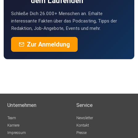
dem Laufenden
dbkyuylw
Schließe Dich 26.000+ Menschen an. Erhalte
axeltobias-9zQI
interessante Fakten über das Podcasting, Tipps der
Redaktion, Job-Angebote, Events und mehr.
Zur Anmeldung
Unternehmen
Service
Team
Newsletter
Karriere
Kontakt
Impressum
Presse