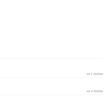
el.pdf
vor 2 Wochen
vor 4 Wochen