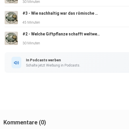
30 Minuten
#3 - Wie nachhaltig war das römische Reich?
[4] Meeresspiegel -
45 Minuten
https://klimabündnis.nordfriesland.de/Themen/Klimawandel/
#2 - Welche Giftpflanze schafft weltweit Ernährungssicherheit?
30 Minuten
[5] Als die erste Marcellusflut an der Nordseeküste wütete -
https://www.ndr.de/geschichte/chronologie/1219-Erste-Marc
In Podcasts werben
Schalte jetzt Werbung in Podcasts.
----
Kontakt: umweltexposed@proton.me
Kommentare (0)