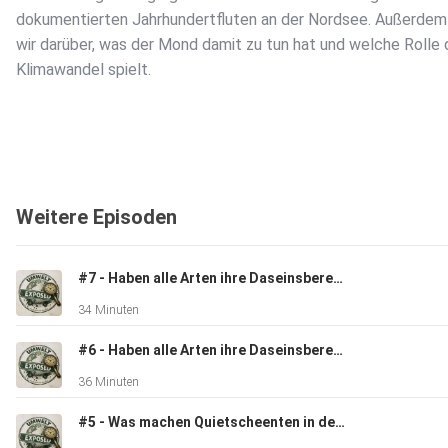
dokumentierten Jahrhundertfluten an der Nordsee. Außerdem
wir darüber, was der Mond damit zu tun hat und welche Rolle 
Klimawandel spielt.
Weitere Episoden
[1] Nordseesturmfluten im Klimawandel
https://hereon.de/imperia/md/assets/main/transfer/nordd
#7 - Haben alle Arten ihre Daseinsberechtigung? Teil II
34 Minuten
[2] Unterschiede Ebbe und Flut -
https://www.spektrum.de/video/warum-sind-ebbe-und-flut-
#6 - Haben alle Arten ihre Daseinsberechtigung? Teil I
36 Minuten
[3] Klima und geologische Vergangenheit,
#5 - Was machen Quietscheenten in der Arktis?
https://wiki.bildungsserver.de/klimawandel/index.php/Holo