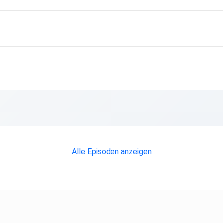
Meeresspiegel/
ellusflut-kostet-Tausende-das-Leben,marcellusflut100.html
Alle Episoden anzeigen