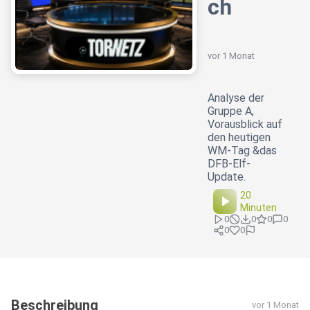
ch
vor 1 Monat
Analyse der
Gruppe A,
Vorausblick auf
den heutigen
WM-Tag &das
DFB-Elf-
Update.
20
Minuten
0
0
0
0
0
0
Beschreibung
vor 1 Monat