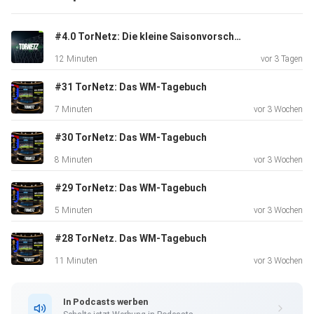
spannende Diskussionen und alle wichtigen Momente des
WM-Starts –
#4.0 TorNetz: Die kleine Saisonvorschau (Wolfsburg, Hannover, Nürnberg, Magdeburg)
perfekt für alle, die nichts verpassen wollen. Themen der
12 Minuten
vor 3 Tagen
Folge:
Die Spiele des 1. WM-Tages Erste Überraschungen und
#31 TorNetz: Das WM-Tagebuch
Highlights
7 Minuten
vor 3 Wochen
Spieler und Mannschaften im Fokus Stimmung und
Atmosphäre beim
#30 TorNetz: Das WM-Tagebuch
Turnierauftakt Unsere Einschätzungen für die kommenden
8 Minuten
vor 3 Wochen
WM-Tage Viel
Spaß beim Hören!
#29 TorNetz: Das WM-Tagebuch
5 Minuten
vor 3 Wochen
#28 TorNetz. Das WM-Tagebuch
11 Minuten
vor 3 Wochen
In Podcasts werben