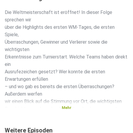
Die Weltmeisterschaft ist eröffnet! In dieser Folge
sprechen wir
über die Highlights des ersten WM-Tages, die ersten
Spiele,
Überraschungen, Gewinner und Verlierer sowie die
wichtigsten
Erkenntnisse zum Turnierstart. Welche Teams haben direkt
ein
Ausrufezeichen gesetzt? Wer konnte die ersten
Erwartungen erfüllen
– und wo gab es bereits die ersten Überraschungen?
Außerdem werfen
wir einen Blick auf die Stimmung vor Ort, die wichtigsten
Mehr
Geschichten rund um den Auftakt und geben eine erste
Einschätzung,
was uns in den kommenden Tagen erwartet. Eine kompakte
Weitere Episoden
Analyse,