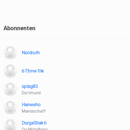
Abonnenten
Nordruth
673mw1hk
splag83
Dortmund
Hanweho
Mainaschaff
DurgaShakti
Oy-Mittelberg