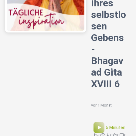
ihres
selbstlo
sen
Gebens
-
Bhagav
ad Gita
XVIII 6
vor 1 Monat
5 Minuten
0
0
0
0