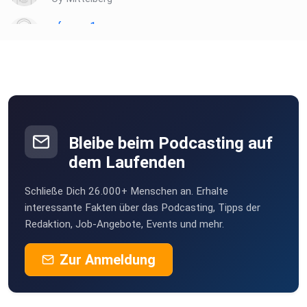
sfsvaaq1
Nürnberg
ChantraDeviDresden120676
Dresden
Rocherathereselchen
Rocherath
Bleibe beim Podcasting auf
rs8p8grn
dem Laufenden
Missen
Schließe Dich 26.000+ Menschen an. Erhalte
hkw3fwm1
interessante Fakten über das Podcasting, Tipps der
Redaktion, Job-Angebote, Events und mehr.
Zur Anmeldung