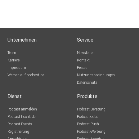
Unternehmen
Service
Team
Newsletter
Karriere
Kontakt
Impressum
Presse
Werben auf podcast.de
Nutzungsbedingungen
Datenschutz
Dienst
Produkte
Podcast anmelden
Podcast-Beratung
Podcast hochladen
Podcast-Jobs
Podcast-Events
Podcast-Push
Registrierung
Podcast-Werbung