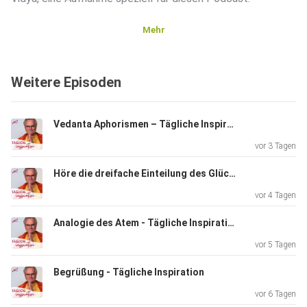
Mehr
Infos
über Yoga, Meditation und Ayurveda auf www.yoga-
Weitere Episoden
vidya.de
Folge direkt herunterladen
Vedanta Aphorismen – Tägliche Inspiration
vor 3 Tagen
Höre die dreifache Einteilung des Glücks – Bhagavad Gita XVIII 36
vor 4 Tagen
Analogie des Atem - Tägliche Inspiration
vor 5 Tagen
Begrüßung - Tägliche Inspiration
vor 6 Tagen