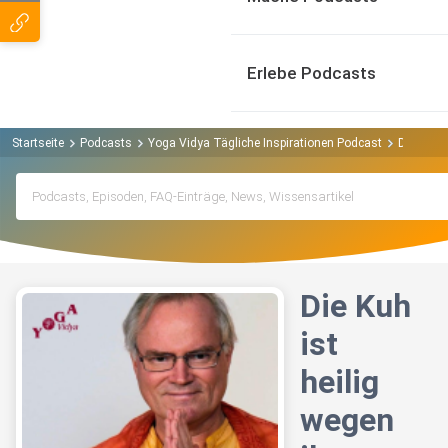
Erlebe Podcasts
Startseite
Podcasts
Yoga Vidya Tägliche Inspirationen Podcast
Die Kuh i
Die Kuh
ist
heilig
wegen