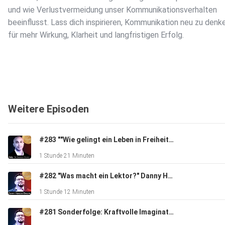
und wie Verlustvermeidung unser Kommunikationsverhalten
beeinflusst. Lass dich inspirieren, Kommunikation neu zu denk
für mehr Wirkung, Klarheit und langfristigen Erfolg.
Weitere Episoden
#283 ""Wie gelingt ein Leben in Freiheit:?" - Danny Herzog-Braune im Gespräch mit Philosoph und COACHDr. Shamsey Oloko
1 Stunde 21 Minuten
#282 "Was macht ein Lektor?" Danny Herzog-Braune im Maschinenraum der Managementbücher mit Dennis Brunotte
1 Stunde 12 Minuten
#281 Sonderfolge: Kraftvolle Imaginationsreise: "Dein Ort der inneren Stärke" - Dannny Herzog-Braune und Jörg Leupold