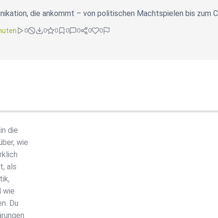
kation, die ankommt – von politischen Machtspielen bis zum Co
nuten
0
0
0
0
0
0
0
in die
ber, wie
klich
, als
ik,
d wie
en. Du
ärungen