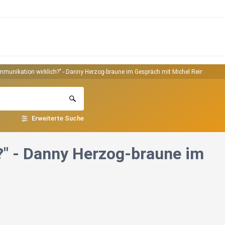
mmunikation wirklich?" - Danny Herzog-braune im Gespräch mit Michel Reimon
Erweiterte Suche
?" - Danny Herzog-braune im