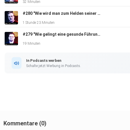
32 Minuten
#280 "Wie wird man zum Helden seiner Veränderung?" - Danny Herzog-Braune im Gespräch mit Hypno-Coach Joerg Leupold
1 Stunde 23 Minuten
#279 "Wie gelingt eine gesunde Führungskultur bei der Bundeswehr?" - Ein Kommentar von Danny Herzog-Braune über
19 Minuten
In Podcasts werben
Schalte jetzt Werbung in Podcasts.
Kommentare (0)