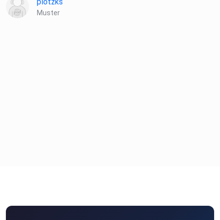
plotzks
Muster