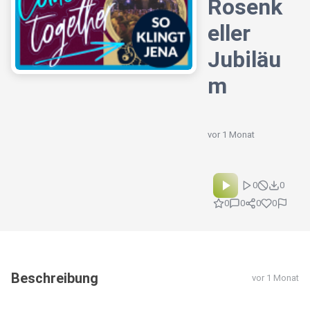
Rosenk
eller
Jubiläu
m
vor 1 Monat
0
0
0
0
0
0
Beschreibung
vor 1 Monat