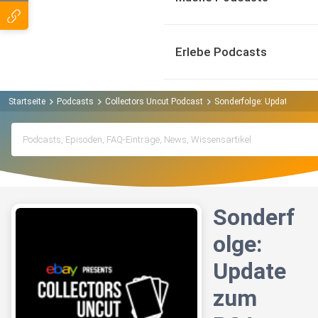
Erlebe Podcasts
Startseite
Podcasts
Collectors Uncut Podcast
Sonderfolge: Update zum P
Sonderf
olge:
Update
zum