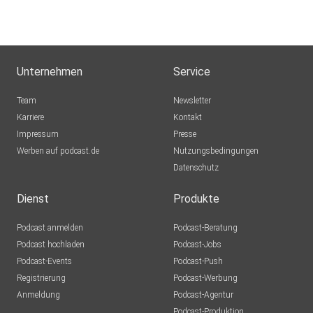
Unternehmen
Service
Team
Newsletter
Karriere
Kontakt
Impressum
Presse
Werben auf podcast.de
Nutzungsbedingungen
Datenschutz
Dienst
Produkte
Podcast anmelden
Podcast-Beratung
Podcast hochladen
Podcast-Jobs
Podcast-Events
Podcast-Push
Registrierung
Podcast-Werbung
Anmeldung
Podcast-Agentur
Podcast-Produktion