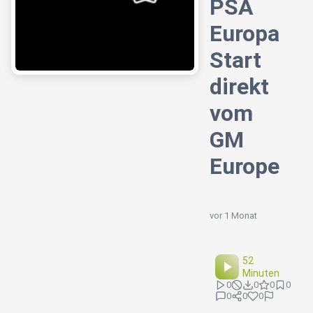
PSA
Europa
Start
direkt
vom
GM
Europe
vor 1 Monat
52
Minuten
0
0
0
0
0
0
0