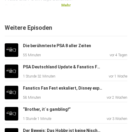
Mehr
⁠⁠⁠⁠⁠⁠⁠⁠⁠⁠⁠⁠⁠⁠⁠⁠⁠⁠⁠⁠⁠⁠⁠⁠⁠⁠⁠⁠⁠⁠⁠⁠⁠⁠⁠⁠⁠⁠⁠⁠⁠⁠⁠⁠⁠⁠⁠⁠⁠⁠⁠⁠⁠⁠CardLadder!⁠⁠⁠⁠⁠⁠⁠⁠⁠⁠⁠⁠⁠⁠⁠⁠⁠⁠⁠⁠⁠⁠⁠⁠⁠⁠⁠⁠⁠⁠⁠⁠⁠⁠⁠⁠⁠⁠⁠⁠⁠⁠⁠⁠⁠⁠⁠⁠⁠⁠⁠⁠⁠⁠⁠⁠⁠⁠⁠⁠⁠⁠⁠⁠⁠⁠⁠⁠⁠⁠⁠⁠⁠⁠⁠⁠⁠⁠⁠⁠⁠⁠⁠⁠⁠⁠⁠⁠⁠⁠⁠⁠⁠⁠⁠⁠⁠⁠⁠⁠⁠⁠⁠⁠⁠⁠⁠⁠⁠⁠⁠⁠⁠⁠⁠⁠⁠⁠⁠⁠⁠⁠⁠⁠⁠⁠⁠⁠⁠⁠⁠⁠⁠⁠⁠⁠⁠⁠⁠⁠⁠⁠⁠⁠⁠⁠⁠⁠⁠⁠⁠⁠⁠⁠⁠⁠⁠⁠⁠⁠⁠
Weitere Episoden
​⁠⁠⁠⁠⁠⁠⁠⁠⁠⁠⁠⁠⁠⁠⁠⁠⁠⁠⁠⁠⁠⁠⁠⁠⁠⁠⁠⁠⁠⁠⁠⁠⁠⁠⁠⁠⁠⁠⁠⁠⁠⁠⁠⁠⁠⁠⁠⁠⁠⁠⁠⁠⁠SGC
Grading⁠⁠⁠⁠⁠⁠⁠⁠⁠⁠⁠⁠⁠⁠⁠⁠⁠⁠⁠⁠⁠⁠⁠⁠⁠⁠⁠⁠⁠⁠⁠⁠⁠⁠⁠⁠⁠⁠⁠⁠⁠⁠⁠⁠⁠⁠⁠⁠⁠⁠⁠⁠⁠⁠ ab
€19.99!
Die berühmteste PSA 8 aller Zeiten
55 Minuten
vor 4 Tagen
​Für weitere
PSA Deutschland Update & Fanatics Fest aus erster Hand - Hobby Talk mit MelMa
Information:⁠⁠⁠⁠⁠⁠⁠⁠⁠⁠⁠⁠⁠⁠⁠⁠⁠⁠⁠⁠⁠⁠⁠⁠⁠⁠⁠⁠⁠⁠⁠⁠⁠⁠⁠⁠⁠⁠⁠⁠⁠⁠⁠⁠⁠⁠⁠⁠⁠⁠⁠⁠⁠⁠
1 Stunde 32 Minuten
vor 1 Woche
Collectors
Uncut⁠⁠⁠⁠⁠⁠⁠⁠⁠⁠⁠⁠⁠⁠⁠⁠⁠⁠⁠⁠⁠⁠⁠⁠⁠⁠⁠⁠⁠⁠⁠⁠⁠⁠⁠⁠⁠⁠⁠⁠⁠⁠⁠⁠⁠⁠⁠⁠⁠⁠⁠⁠⁠⁠ auf
Fanatics Fan Fest eskaliert, Disney explodiert
Instagram. Eure Hosts findet ihr unter:
58 Minuten
vor 2 Wochen
⁠⁠⁠⁠⁠⁠⁠⁠⁠⁠⁠⁠⁠⁠⁠⁠⁠⁠⁠⁠⁠⁠⁠⁠⁠⁠⁠⁠⁠⁠⁠⁠⁠⁠⁠⁠⁠⁠⁠⁠⁠⁠⁠⁠⁠⁠⁠⁠⁠⁠⁠⁠⁠⁠NissiRipz⁠⁠⁠⁠⁠⁠⁠⁠⁠⁠⁠⁠⁠⁠⁠⁠⁠⁠⁠⁠⁠⁠⁠⁠⁠⁠⁠⁠⁠⁠⁠⁠⁠⁠⁠⁠⁠⁠⁠⁠⁠⁠⁠⁠⁠⁠⁠⁠⁠⁠⁠⁠⁠⁠
und
“Brother, it´s gambling!”
⁠⁠⁠⁠⁠⁠⁠⁠⁠⁠⁠⁠⁠⁠⁠⁠⁠⁠⁠⁠⁠⁠⁠⁠⁠⁠⁠⁠⁠⁠⁠⁠⁠⁠⁠⁠⁠⁠⁠⁠⁠⁠⁠⁠⁠⁠⁠⁠⁠⁠⁠⁠⁠⁠SbensiSleeves⁠
1 Stunde 1 Minute
vor 3 Wochen
Der Beweis: Das Hobby ist keine Nische mehr!