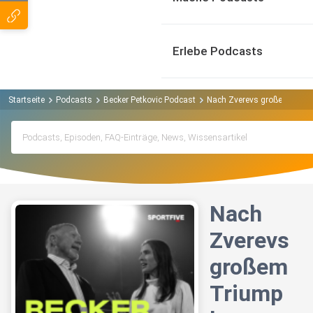
Erlebe Podcasts
Startseite
Podcasts
Becker Petkovic Podcast
Nach Zverevs großem Trium
Nach
Zverevs
großem
Triump