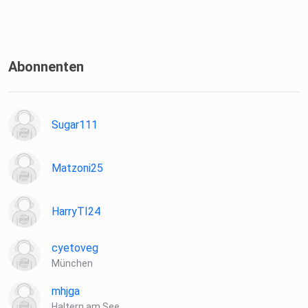
Abonnenten
Sugar111
Matzoni25
HarryTI24
cyetoveg
München
mhjga
Haltern am See