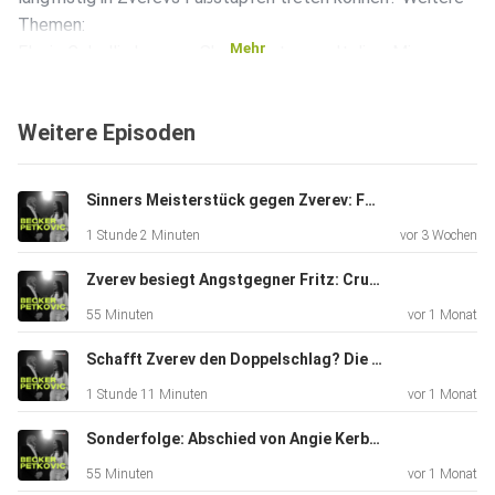
Themen:
Mehr
Flavio Cobolli, der neue Shootingstar aus Italien. Mira
Andreevas
Titel bei den Damen Das Comeback von Serena Williams
Weitere Episoden
Mentale Stärke
im Tennis Zudem hören wir heute auch zu, wie Andrea und
Boris zum
Sinners Meisterstück gegen Zverev: Fazit Wimbledon
ersten Mal Eure Fragen beantworten. Wollt ihr auch Eure
1 Stunde 2 Minuten
vor 3 Wochen
Fragen
beantwortet haben? Schreibt es in die Kommentare bei
Zverev besiegt Angstgegner Fritz: Crunchtime in Wimbledon
Youtube oder
55 Minuten
vor 1 Monat
Spotify. Und nun heißt es wieder einmal: Zurücklehnen und
die
Schafft Zverev den Doppelschlag? Die große Wimbledon Vorschau
Ballwechsel von Andrea und Boris genießen
1 Stunde 11 Minuten
vor 1 Monat
Sonderfolge: Abschied von Angie Kerber
55 Minuten
vor 1 Monat