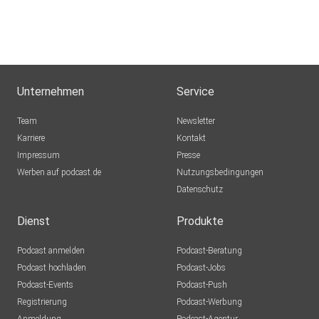
Unternehmen
Service
Team
Newsletter
Karriere
Kontakt
Impressum
Presse
Werben auf podcast.de
Nutzungsbedingungen
Datenschutz
Dienst
Produkte
Podcast anmelden
Podcast-Beratung
Podcast hochladen
Podcast-Jobs
Podcast-Events
Podcast-Push
Registrierung
Podcast-Werbung