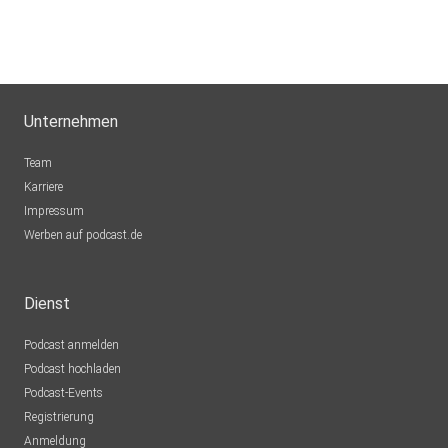
Unternehmen
Team
Karriere
Impressum
Werben auf podcast.de
Dienst
Podcast anmelden
Podcast hochladen
Podcast-Events
Registrierung
Anmeldung