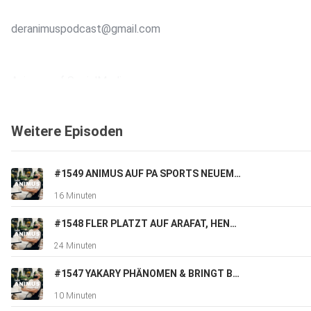
deranimuspodcast@gmail.com
Animus auf SocialMedia:
Weitere Episoden
Instagram
#1549 ANIMUS AUF PA SPORTS NEUEM ALBUM, LUCIANO & THIZZY BEATS, BLUMENGARTEN FEAT SKEPTA UVM. FAN FRAGEN
https://www.instagram.com/animus
16 Minuten
#1548 FLER PLATZT AUF ARAFAT, HENGZT UND LEGT SICH MIT ALLEN AN
Hosted on Acast. See acast.com/privacy for more informatio
24 Minuten
#1547 YAKARY PHÄNOMEN & BRINGT BEEF HEUTE NOCH ERFOLG? UVM.
10 Minuten