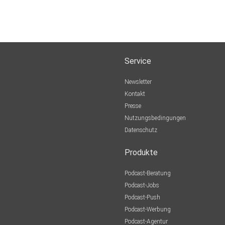
Service
Newsletter
Kontakt
Presse
Nutzungsbedingungen
Datenschutz
Produkte
Podcast-Beratung
Podcast-Jobs
Podcast-Push
Podcast-Werbung
Podcast-Agentur