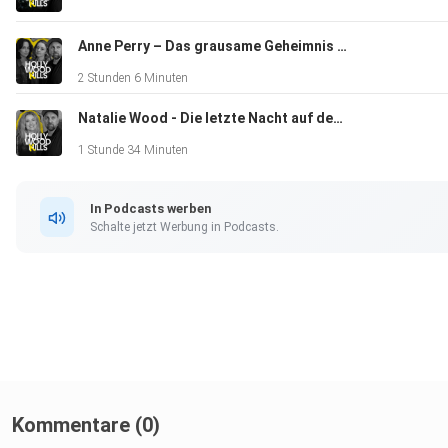
Berichterstattung ABC News
Anne Perry – Das grausame Geheimnis der Bestsellerautorin (feat. Eyes in the Dark)
2 Stunden 6 Minuten
Dokumentation "Endgame" CBS
Natalie Wood - Die letzte Nacht auf der Splendour (feat. Chris Warnat)
1 Stunde 34 Minuten
Berichterstattung AP Archive
In Podcasts werben
Schalte jetzt Werbung in Podcasts.
Berichterstattung CNN
Berichterstattung YT-Channel Newsjog
Berichterstattung CBS News
Kommentare (0)