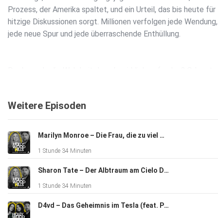
Prozess, der Amerika spaltet, und ein Urteil, das bis heute für
hitzige Diskussionen sorgt. Millionen verfolgen jede Wendung,
jede neue Spur und jede überraschende Enthüllung.
Doch wurde die Wahrheit damals wirklich gefunden? Oder ste
hinter einem der berühmtesten Kriminalfälle der Geschichte w
mehr, als die Öffentlichkeit jemals erfahren hat?
Weitere Episoden
In dieser Folge von Hollywood Kills tauchen wir ein in den Fall
Marilyn Monroe – Die Frau, die zu viel wusste?
O. J. Simpson – und in ein Verbrechen, dessen Schatten bis h
1 Stunde 34 Minuten
über Hollywood liegen.
Sharon Tate – Der Albtraum am Cielo Drive (feat. Ross Antony)
1 Stunde 34 Minuten
Quellen:
D4vd – Das Geheimnis im Tesla (feat. Puppies and Crime)