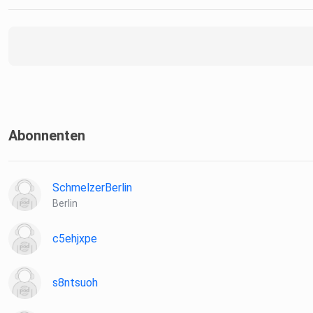
Plattform X O.J.Simpson
Eine Produktion von Tumult Creative Studios
Hosts: Steven Gätjen & Paul Fischer
Abonnenten
Producerin: Frauke Bruchmann
SchmelzerBerlin
Berlin
Ton: Michael Albers, Sven Schneider, Timo Klemm und Tyron
c5ehjxpe
Watzinger
s8ntsuoh
Leitender Autor: Daniele Palu