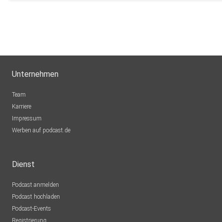
schoelli
salzburg
Hosted on Acast. See acast.com/privacy for more informatio
ESMI
Nürnberg
gllc5tb2
Unternehmen
Parsley
Team
Nürnberg
Karriere
Impressum
jtlux63
Werben auf podcast.de
Nufringen
Luislenka
Dienst
Rostock
Podcast anmelden
DirSa
Podcast hochladen
Rodgau
Podcast-Events
Frdbtln
Registrierung