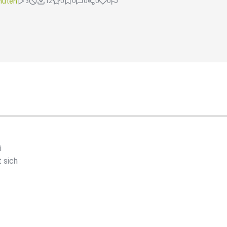
nuten
3
12
0
0
0
0
0
i
 sich