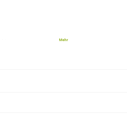
Mehr
ckt
eit
eute