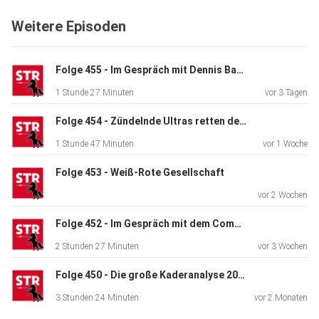
gehen,
Weitere Episoden
müssen die Clubs auf allen Plattformen präsent sein, wie
wichtig
ist "owned media" und was bedeutet generative KI für die
Folge 455 - Im Gespräch mit Dennis Bayer
Medienabteilungen?
1 Stunde 27 Minuten
vor 3 Tagen
····················································································
00:00:00 Begrüßung 00:02:54 Persönliche Entscheidung
Folge 454 - Zündelnde Ultras retten den DFB
00:15:31
1 Stunde 47 Minuten
vor 1 Woche
Rückblick auf die Amtszeit 00:30:50 Schnellfragerunde
00:33:57
Folge 453 - Weiß‑Rote Gesellschaft
Strukturen, Zusammenarbeit & interne Mechanik 00:52:34
vor 2 Wochen
Rebranding, Markenführung & digitale Vereinsmedien
01:14:03
Folge 452 - Im Gespräch mit dem Commando Cannstatt
Kommunikationsstrategie, Internationalisierung & Social
2 Stunden 27 Minuten
vor 3 Wochen
Media
Folge 450 - Die große Kaderanalyse 2025/26
01:36:49 Bilanz & Zukunft 01:41:57 Hinweise &
Verabschiedung
3 Stunden 24 Minuten
vor 2 Monaten
····················································································