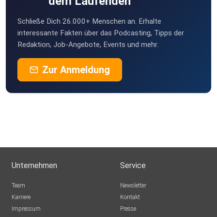
dem Laufenden
daheim
Schließe Dich 26.000+ Menschen an. Erhalte
feicwer
interessante Fakten über das Podcasting, Tipps der
Welsberg-Taisten
Redaktion, Job-Angebote, Events und mehr.
Grahe
Zur Anmeldung
Bad Doberan
ey7pkymk
bravoman01
Berlin
lddz2mco
Unternehmen
Service
lzawe9tb
Team
Newsletter
Münster
Karriere
Kontakt
Impressum
Juergen55
Presse