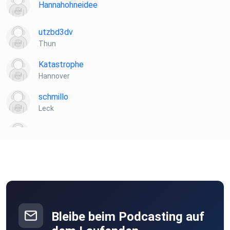
Hannahohneidee
utzbd3dv
Thun
Katastrophe
Hannover
schmillo
Leck
pegacom
Moorenweis
vladi1
Berlin
jeschin
Bleibe beim Podcasting auf
tt955