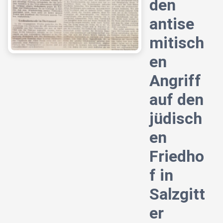
den
antise
mitisch
en
Angriff
auf den
jüdisch
en
Friedho
f in
Salzgitt
er