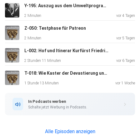
Y-195: Auszug aus dem Umweltprogramm der Bundesregierung (1971)
2 Minuten
vor 4 Tagen
Z-050: Testphase für Patreon
2 Minuten
vor 5 Tagen
L-002: Hof und Itinerar Kurfürst Friedrich III. "des Weisen" von Sachsen (1486-1525), mit Thomas Lang
2 Stunden 11 Minuten
vor 6 Tagen
T-018: Wie Kaster der Devastierung und Abbaggerung entkam, mit Dr. Andrew Demshuk {LVR geSCHICHTEN}
1 Stunde 13 Minuten
vor 1 Woche
In Podcasts werben
Schalte jetzt Werbung in Podcasts.
Alle Episoden anzeigen