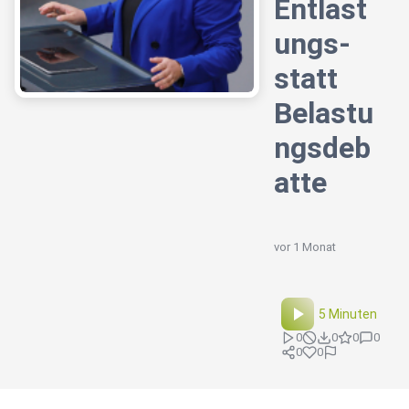
Entlast
ungs-
statt
Belastu
ngsdeb
atte
vor 1 Monat
5 Minuten
0
0
0
0
0
0