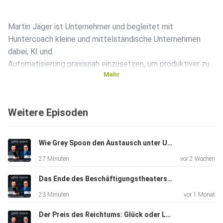
Martin Jäger ist Unternehmer und begleitet mit
Huntercoach kleine und mittelständische Unternehmen
dabei, KI und
Automatisierung praxisnah einzusetzen, um produktiver zu
Mehr
werden
und Prozesse wirksam zu verbessern.
Weitere Episoden
Email an die Beiden: dm@greyspoon.org
Wie Grey Spoon den Austausch unter Unternehmern revolutioniert
27 Minuten
vor 2 Wochen
Teilnehmen am grey spoon Programm:
https://greyspoon.org/
Das Ende des Beschäftigungstheaters: Wie Grey Spoon echte Ergebnisse erzielt
23 Minuten
vor 1 Monat
Der Preis des Reichtums: Glück oder Last?