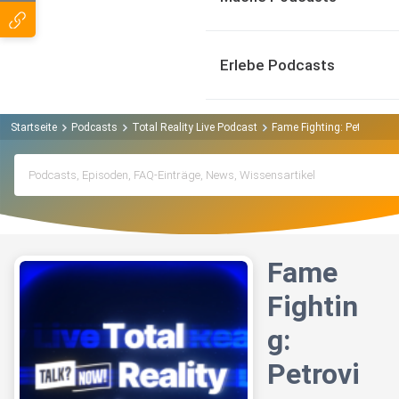
Erlebe Podcasts
Startseite
Podcasts
Total Reality Live Podcast
Fame Fighting: Petrovic 
Fame
Fightin
g:
Petrovi