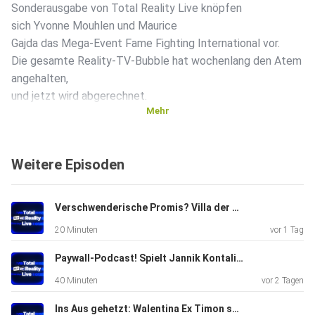
Sonderausgabe von Total Reality Live knöpfen
sich Yvonne Mouhlen und Maurice
Gajda das Mega-Event Fame Fighting International vor.
Die gesamte Reality-TV-Bubble hat wochenlang den Atem
angehalten,
und jetzt wird abgerechnet.
Mehr
Im Fokus steht natürlich der Mann, auf den alle Augen
Weitere Episoden
gerichtet
waren: Aleks Petrovic. Wir dröseln auf, wie er
sich im Ring geschlagen hat, was es mit seiner angeblichen
Verschwenderische Promis? Villa der Versuchung 2026 Cast geranked!
Verletzung auf sich hat und ob er dem immensen Druck
20 Minuten
vor 1 Tag
standhalten
konnte. Doch wer Fame Fighting kennt, weiß, dass die
Paywall-Podcast! Spielt Jannik Kontalis mit "Outing" fahrlässig herum?
echten
40 Minuten
vor 2 Tagen
Knockouts oft abseits des Rings stattfinden.
Ins Aus gehetzt: Walentina Ex Timon schießt übers Ziel hinas!