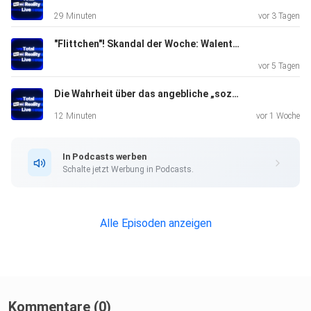
29 Minuten
vor 3 Tagen
"Flittchen"! Skandal der Woche: Walentinas Ex Timon nennt sie so!
Der Schicksalstag von Aleks Petrovic: Die
vor 5 Tagen
detaillierte Kampf-Analyse. War die Performance ein
Die Wahrheit über das angebliche „soziale Experiment“! Statement zu Wale.ina Doronina bei TRL!
Triumph
oder ein Debakel, und wie schwer wiegt die Verletzung
12 Minuten
vor 1 Woche
wirklich?
In Podcasts werben
Schalte jetzt Werbung in Podcasts.
Eskalation am Ring: Sandra
Alle Episoden anzeigen
Sicora und Paulina Ljubas treffen
aufeinander – wir beleuchten den neuesten emotionalen
Boxenstopp der beiden Kontrahentinnen.
Kommentare (0)