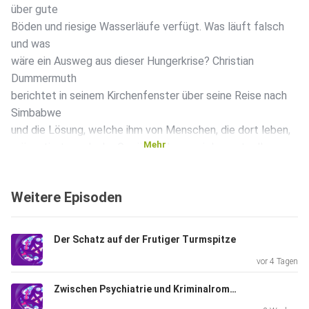
über gute
Böden und riesige Wasserläufe verfügt. Was läuft falsch
und was
wäre ein Ausweg aus dieser Hungerkrise? Christian
Dummermuth
berichtet in seinem Kirchenfenster über seine Reise nach
Simbabwe
und die Lösung, welche ihm von Menschen, die dort leben,
Mehr
präsentiert wurde. Im Gepäck nahm er viele wertvolle
Eindrücke und
Gedanken mit nach Hause und die Frage, was können wir
Weitere Episoden
daraus für
die Schweiz lernen.
Der Schatz auf der Frutiger Turmspitze
vor 4 Tagen
Zwischen Psychiatrie und Kriminalroman