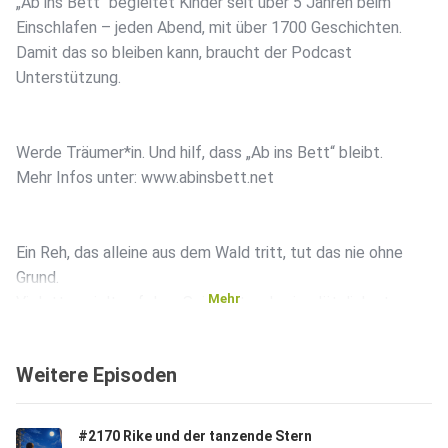
„Ab ins Bett“ begleitet Kinder seit über 5 Jahren beim
Einschlafen – jeden Abend, mit über 1700 Geschichten.
Damit das so bleiben kann, braucht der Podcast
Unterstützung.
Werde Träumer*in. Und hilf, dass „Ab ins Bett“ bleibt.
Mehr Infos unter: www.abinsbett.net
Ein Reh, das alleine aus dem Wald tritt, tut das nie ohne
Grund.
Mehr
Violetta spielt auf dem Spielplatz, als sie plötzlich etwas
spürt, ein leises Ziehen, das sie nicht erklären kann. Kurz
darauf schaut ein Reh durch die Büsche am Spielplatzrand,
Weitere Episoden
direkt
zu ihr. Was es von ihr will und was tief im Wald auf die
beiden
#2170 Rike und der tanzende Stern