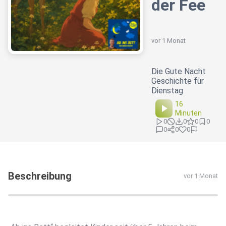
der Fee
vor 1 Monat
Die Gute Nacht
Geschichte für
Dienstag
16
Minuten
0
0
0
0
0
0
0
Beschreibung
vor 1 Monat