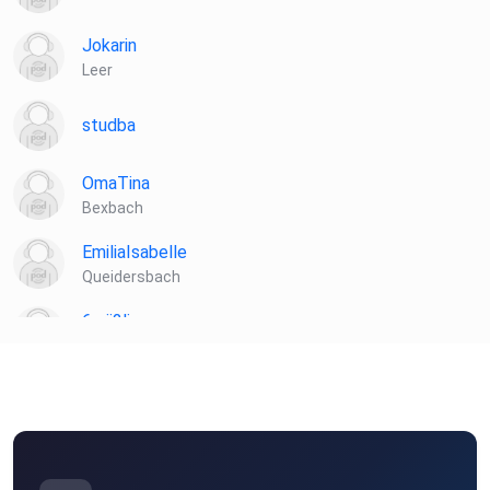
Jokarin
Leer
studba
OmaTina
Bexbach
EmiliaIsabelle
Queidersbach
6zrii2li
Hallbergmoos
hnjnnegu
Braunsbach
ieyidlhu