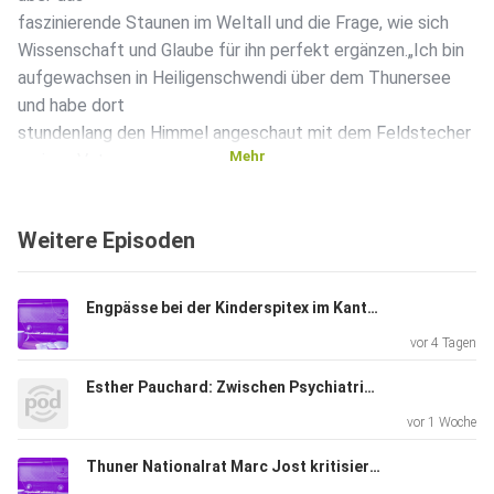
faszinierende Staunen im Weltall und die Frage, wie sich
Wissenschaft und Glaube für ihn perfekt ergänzen.„Ich bin
aufgewachsen in Heiligenschwendi über dem Thunersee
und habe dort
stundenlang den Himmel angeschaut mit dem Feldstecher
Mehr
meines Vaters
– und das hat mich eigentlich nie losgelassen.“ — Thomas
Zurbuchen,
Weitere Episoden
Astrophysiker und ehemaliger NASA-Forschungsdirektor
Engpässe bei der Kinderspitex im Kanton Bern
vor 4 Tagen
Esther Pauchard: Zwischen Psychiatrie und Kriminalroman
vor 1 Woche
Thuner Nationalrat Marc Jost kritisiert Kürzung der Friedensförderung zu Gunsten der Armee