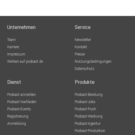
Unternehmen
Service
Team
Newsletter
Karriere
Kontakt
Impressum
Presse
Werben auf podcast.de
Nutzungsbedingungen
Datenschutz
Dienst
Produkte
Podcast anmelden
Podcast-Beratung
Podcast hochladen
Podcast-Jobs
Podcast-Events
Podcast-Push
Registrierung
Podcast-Werbung
Anmeldung
Podcast-Agentur
Podcast-Produktion