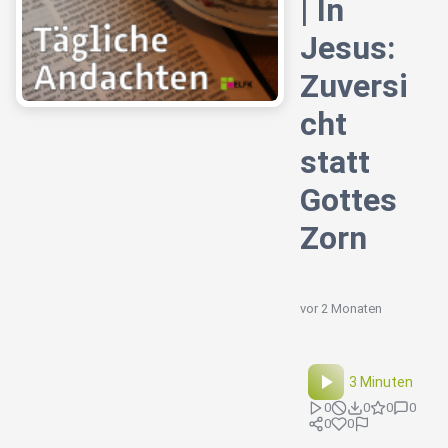
| In
Jesus:
Zuversi
cht
statt
Gottes
Zorn
vor 2 Monaten
3 Minuten
0
0
0
0
0
0