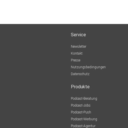
Service
Newsletter
Kontakt
Presse
Nutzungsbedingungen
Datenschutz
Produkte
Podcast-Beratung
Podcast-Jobs
Podcast-Push
Podcast-Werbung
Podcast-Agentur