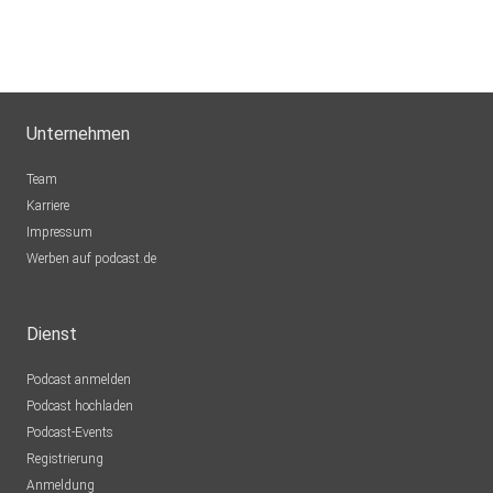
Unternehmen
Team
Karriere
Impressum
Werben auf podcast.de
Dienst
Podcast anmelden
Podcast hochladen
Podcast-Events
Registrierung
Anmeldung