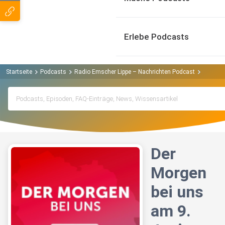
Erlebe Podcasts
Startseite
Podcasts
Radio Emscher Lippe – Nachrichten Podcast
Der Mor
Der
Morgen
bei uns
am 9.