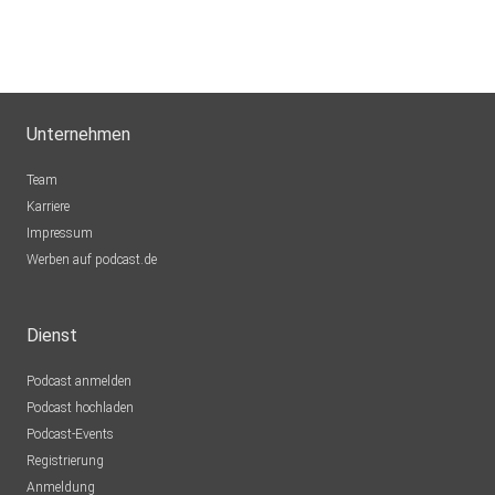
Unternehmen
Team
Karriere
Impressum
Werben auf podcast.de
Dienst
Podcast anmelden
Podcast hochladen
Podcast-Events
Registrierung
Anmeldung