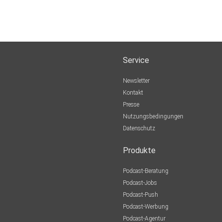
Service
Newsletter
Kontakt
Presse
Nutzungsbedingungen
Datenschutz
Produkte
Podcast-Beratung
Podcast-Jobs
Podcast-Push
Podcast-Werbung
Podcast-Agentur