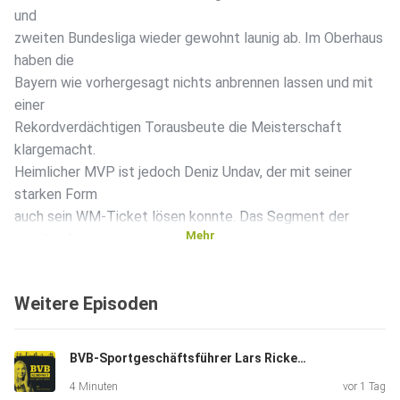
und
zweiten Bundesliga wieder gewohnt launig ab. Im Oberhaus
haben die
Bayern wie vorhergesagt nichts anbrennen lassen und mit
einer
Rekordverdächtigen Torausbeute die Meisterschaft
klargemacht.
Heimlicher MVP ist jedoch Deniz Undav, der mit seiner
starken Form
auch sein WM-Ticket lösen konnte. Das Segment der
Mehr
zweiten Liga
wurde deutlich emotionaler diskutiert. Grund ist der
Last-Minute-Lapsus unserer Roten, der den lang ersehnten
Weitere Episoden
Aufstieg
doch noch platzen ließ. Auch diese Saison war wieder sehr
ausgeglichen ohne klar herausstechende Charaktere,
BVB-Sportgeschäftsführer Lars Ricken im Exklusiv-Interview | Das erste Heimspiel der U23
sodass der MVP
4 Minuten
vor 1 Tag
der ...