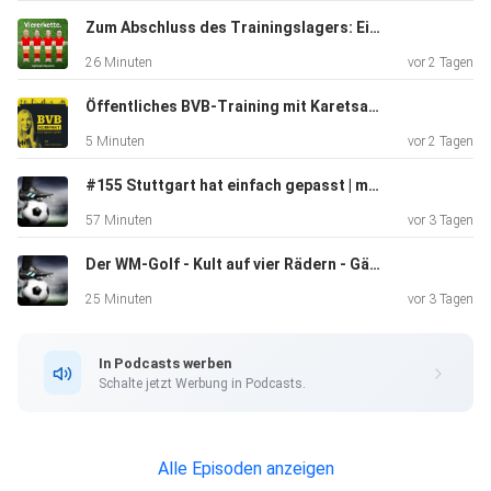
Zum Abschluss des Trainingslagers: Eine Torgala, ein Versprechen und ein Willkommenstanz
26 Minuten
vor 2 Tagen
Dieser Podcast wird vermarktet von der Podcastbude.
Öffentliches BVB-Training mit Karetsas-Premiere | BVB-Sportdirektor Ole Book gibt Interview nach dem Training
www.podcastbu.de - Full-Service-Podcast-Agentur -
5 Minuten
vor 2 Tagen
Konzeption,
Produktion, Vermarktung, Distribution und Hosting.
#155 Stuttgart hat einfach gepasst | mit Luca Trslic
57 Minuten
vor 3 Tagen
Du möchtest deinen Podcast auch kostenlos hosten und
Der WM-Golf - Kult auf vier Rädern - Gäste: Steffen Kurtz/Fabian Bergmann (Fans)
damit Geld
verdienen?
25 Minuten
vor 3 Tagen
Dann schaue auf www.kostenlos-hosten.de und informiere
dich.
In Podcasts werben
Dort erhältst du alle Informationen zu unseren kostenlosen
Schalte jetzt Werbung in Podcasts.
Podcast-Hosting-Angeboten. kostenlos-hosten.de ist ein
Produkt
der Podcastbude.
Alle Episoden anzeigen