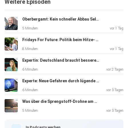
Weitere Episoden
Oberbergamt: Kein schneller Abbau Seltener Erden in Delitzsch
5 Minuten
vor 1 Tag
Fridays For Future: Politik beim Hitze- und Klimaschutz abwesend
8 Minuten
vor 1 Tag
Expertin: Deutschland braucht bessere Drohnenabwehr
6 Minuten
vor 2 Tagen
Experte: Neue Gefahren durch lügende KI
6 Minuten
vor 3 Tagen
Was über die Sprengstoff-Drohne am Leipziger Flughafen bekannt ist
5 Minuten
vor 3 Tagen
In Podcasts werben