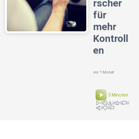
rscher
für
mehr
Kontroll
en
vor 1 Monat
5 Minuten
0
0
0
0
0
0