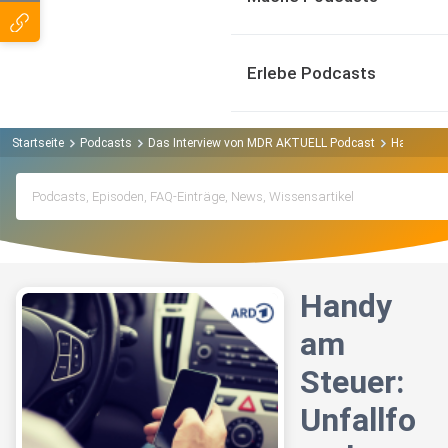
Erlebe Podcasts
Startseite
Podcasts
Das Interview von MDR AKTUELL Podcast
Handy am S
Handy
am
Steuer:
Unfallfo