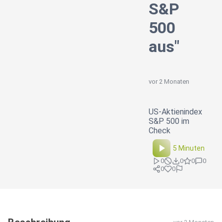
S&P
500
aus"
vor 2 Monaten
US-Aktienindex
S&P 500 im
Check
5 Minuten
0
0
0
0
0
0