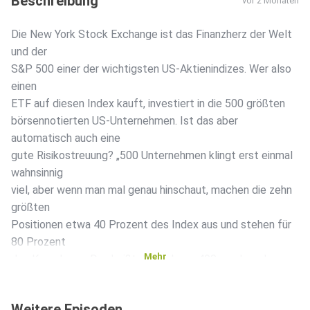
Beschreibung
vor 2 Monaten
Die New York Stock Exchange ist das Finanzherz der Welt
und der
S&P 500 einer der wichtigsten US-Aktienindizes. Wer also
einen
ETF auf diesen Index kauft, investiert in die 500 größten
börsennotierten US-Unternehmen. Ist das aber
automatisch auch eine
gute Risikostreuung? „500 Unternehmen klingt erst einmal
wahnsinnig
viel, aber wenn man mal genau hinschaut, machen die zehn
größten
Positionen etwa 40 Prozent des Index aus und stehen für
80 Prozent
Mehr
des Kurzpluses. Das heißt die anderen 490 machen des
Rest aus. Das
ist natürlich schon ein gewisses Klumpenrisiko. Und allein
Weitere Episoden