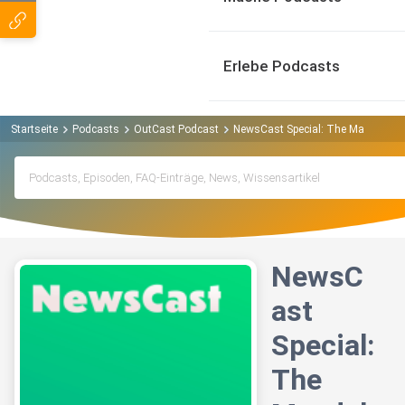
Erlebe Podcasts
Startseite
Podcasts
OutCast Podcast
NewsCast Special: The Mandaloria
NewsC
ast
Special:
The