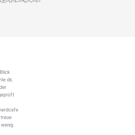
0
0
0
0
0
Blick
e dir,
der
geprüft
 nerdcafe
 treue
 wenig