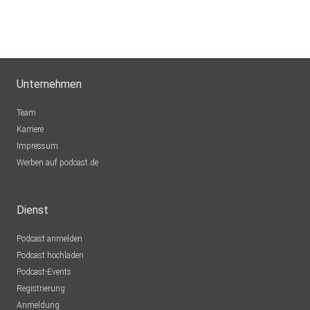
Unternehmen
Team
Karriere
Impressum
Werben auf podcast.de
Dienst
Podcast anmelden
Podcast hochladen
Podcast-Events
Registrierung
Anmeldung