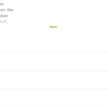
len
men. Wie
eiben
eilt,
Mehr
die
sik
gehts
Was
b-Themen. Du
r
um
er