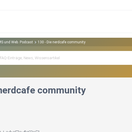
CMS und Web. Podcast
130 - Die nerdcafe community
 nerdcafe community