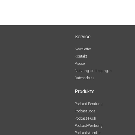
Service
Newsletter
Kontakt
Presse
Nutzungsbedingungen
Datenschutz
Produkte
Podcast-Beratung
Podcast-Jobs
Podcast-Push
Podcast-Werbung
Podcast-Agentur