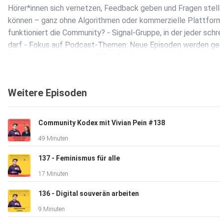
Hörer*innen sich vernetzen, Feedback geben und Fragen stel
können – ganz ohne Algorithmen oder kommerzielle Plattfor
funktioniert die Community? - Signal-Gruppe, in der jeder schr
darf - Fokus auf Podcast-Themen: Neue Episoden werden get
Diskussionen angeregt. - Offen für Fragen – aber kein
Support-Channel Direkt beitreten: Signal-Gruppe via
https://sofa.nerdcafe.online In diesem Beitrag gehe ich auch 
Weitere Episoden
Gruppe bzw Community ein:
https://nerdcafe.online/backstage/nerdcafe-community/ Mu
verbindet - Hier gehts zur nerdcafe Playlist:
Community Kodex mit Vivian Pein #138
https://play.nerdcafe.online Austausch verbindet auch - Hier 
49 Minuten
zur nerdcafe Gruppe bei Signal: https://sofa.nerdcafe.online 
ist das nerdcafe? Im nerdcafe Podcast dreht sich alles um
137 - Feminismus für alle
WordPress, Hosting, Content-Management-Systeme und We
17 Minuten
lernst zum Beispiel: - wie du deine WordPress Website besse
verwaltest - welches Hosting zu deinem Projekt passt - war
136 - Digital souverän arbeiten
Backups und Updates wichtig sind - welche Tools dir bei dein
9 Minuten
Website helfen können - wie du dein eigenes Webprojekt mit